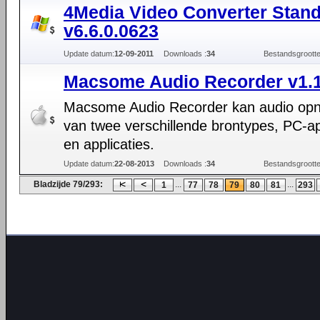
4Media Video Converter Stan
v6.6.0.0623
Update datum:
12-09-2011
Downloads :
34
Bestandsgrootte
Macsome Audio Recorder v1.1
Macsome Audio Recorder kan audio o
van twee verschillende brontypes, PC-a
en applicaties.
Update datum:
22-08-2013
Downloads :
34
Bestandsgrootte
Bladzijde 79/293:
...
...
1
77
78
79
80
81
293