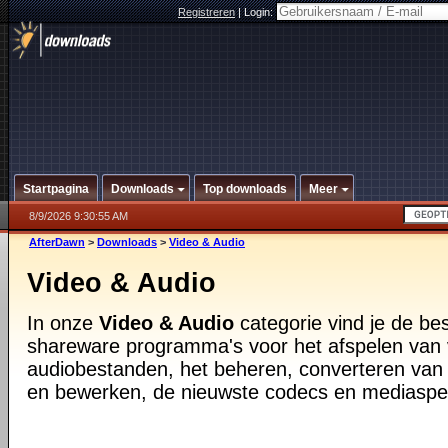
Registreren
|
Login:
Startpagina
Downloads
Top downloads
Meer
8/9/2026 9:30:55 AM
AfterDawn
>
Downloads
>
Video & Audio
Video & Audio
In onze
Video & Audio
categorie vind je de be
shareware programma's voor het afspelen van 
audiobestanden, het beheren, converteren van
en bewerken, de nieuwste codecs en mediaspe