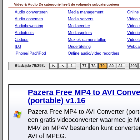
Video & Audio De catergorie heeft de volgende subcatergorieen
Audio converteren
Media management
Online
Audio opnemen
Media servers
Video 
Audiobewerking
Mediacenter
Video
Audiotools
Mediaspelers
Videob
Codecs
Muziek samenstellen
Videot
ID3
Ondertiteling
Webca
iPhone/iPad/iPod
Online audio/video recorders
Bladzijde 79/293:
...
...
1
77
78
79
80
81
293
Pazera Free MP4 to AVI Conve
(portable) v1.16
Pazera Free MP4 to AVI Converter (porta
een gratis videoconverter waarmee je M
M4V en MP4V bestanden kunt converte
AVI of MPEG.