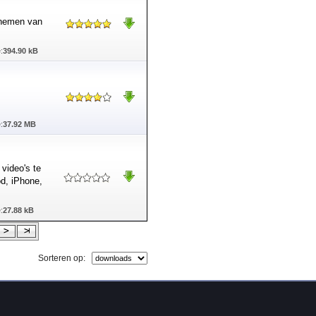
pnemen van
:
394.90 kB
:
37.92 MB
video's te
d, iPhone,
:
27.88 kB
Sorteren op: