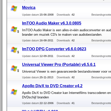
Movica
Update datum:
15-06-2008
Downloads :
42
Bestandsgrootte
ImTOO Audio Maker v6.3.0.0805
ImTOO Audio Maker is een alles-in-één audioconverter en au
brander om muziek CD's te maken van audiobestanden.
Update datum:
16-08-2011
Downloads :
42
Bestandsgrootte
ImTOO DPG Converter v6.6.0.0623
Update datum:
12-09-2011
Downloads :
42
Bestandsgrootte
Universal Viewer Pro (Portable) v6.5.6.1
Universal Viewer is een geavanceerde bestandsviewer voor ve
Update datum:
25-11-2013
Downloads :
42
Bestandsgrootte
Apollo DivX to DVD Creator v4.2
Apollo DivX to DVD Creator kan Internetfilms transcoderen en
DVDschijf branden
Update datum:
22-12-2006
Downloads :
41
Bestandsgrootte