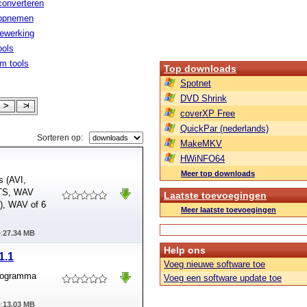
converteren
 opnemen
ewerking
ools
m tools
Top downloads
Spotnet
DVD Shrink
coverXP Free
QuickPar (nederlands)
Sorteren op:
MakeMKV
HWiNFO64
Meer top downloads
s (AVI,
DTS, WAV
Laatste toevoegingen
), WAV of 6
Meer laatste toevoegingen
:
27.34 MB
Help ons
1.1
Voeg nieuwe software toe
programma
Voeg een software update toe
:
13.03 MB