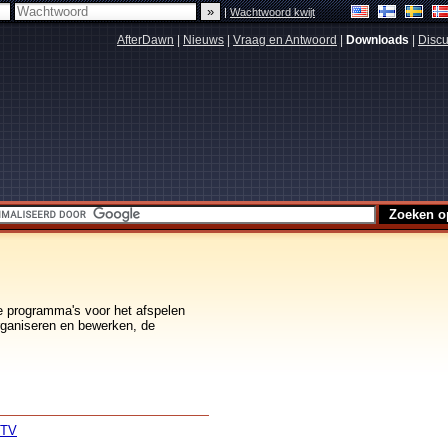
|
Wachtwoord kwijt
AfterDawn
|
Nieuws
|
Vraag en Antwoord
|
Downloads
|
Discu
e programma's voor het afspelen
rganiseren en bewerken, de
 TV