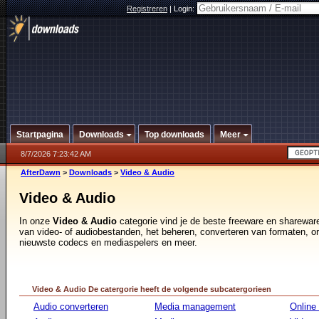
Registreren
|
Login:
Startpagina
Downloads
Top downloads
Meer
8/7/2026 7:23:42 AM
AfterDawn
>
Downloads
>
Video & Audio
Video & Audio
In onze
Video & Audio
categorie vind je de beste freeware en sharewar
van video- of audiobestanden, het beheren, converteren van formaten, o
nieuwste codecs en mediaspelers en meer.
Video & Audio De catergorie heeft de volgende subcatergorieen
Audio converteren
Media management
Online