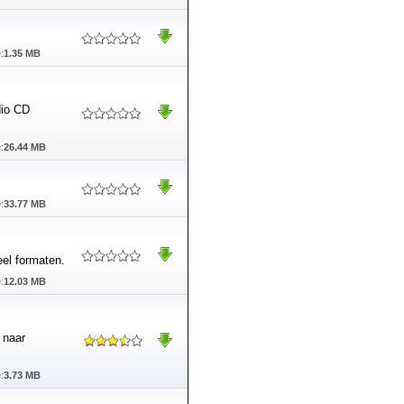
:
1.35 MB
dio CD
:
26.44 MB
:
33.77 MB
el formaten.
:
12.03 MB
 naar
:
3.73 MB