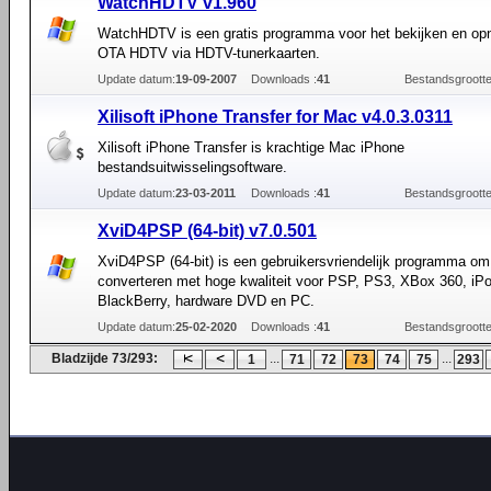
WatchHDTV v1.960
WatchHDTV is een gratis programma voor het bekijken en o
OTA HDTV via HDTV-tunerkaarten.
Update datum:
19-09-2007
Downloads :
41
Bestandsgrootte
Xilisoft iPhone Transfer for Mac v4.0.3.0311
Xilisoft iPhone Transfer is krachtige Mac iPhone
bestandsuitwisselingsoftware.
Update datum:
23-03-2011
Downloads :
41
Bestandsgrootte
XviD4PSP (64-bit) v7.0.501
XviD4PSP (64-bit) is een gebruikersvriendelijk programma om 
converteren met hoge kwaliteit voor PSP, PS3, XBox 360, iPo
BlackBerry, hardware DVD en PC.
Update datum:
25-02-2020
Downloads :
41
Bestandsgrootte
Bladzijde 73/293:
...
...
1
71
72
73
74
75
293