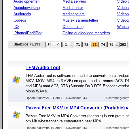
Audio opnemen
Media servers
Video 
Audiobewerking
Mediacenter
Video
Audiotools
Mediaspelers
Videob
Codecs
Muziek samenstellen
Videot
ID3
Ondertiteling
Webca
iPhone/iPad/iPod
Online audio/video recorders
Bladzijde 73/293:
...
...
1
71
72
73
74
75
293
TFM Audio Tool
TFM Audio Tool is software om audio te converteren uit video'
MKV, MOV, MP4 en RMVB) en aparte audiostreams (AC3, 
and MP3) naar AC3, DTS (Surcode DVD DTS Encoder vereist
Mono WAV's.
Update datum:
21-01-2013
Downloads :
43
Bestandsgrootte
Pazera Free MKV to MP4 Converter (Portable) v
Pazera Free MKV to MP4 Converter (portable) is een gratis 
om MKV-bestanden te converteren naar MP4.
Update datum:
04-10-2016
Downloads :
43
Bestandsgrootte