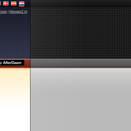
ssie
|
Nieuws2.nl