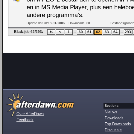
en in MS Media Player, plus een heleboe
andere programma's.
Update datum:
18-01-2006
Downloads :
60
Bestandsgrootte
Bladzijde 62/293:
...
...
1
60
61
62
63
64
293
Sections:
Nieuws
Over AfterDawn
Downloads
Feedback
Top Downloads
Discussie