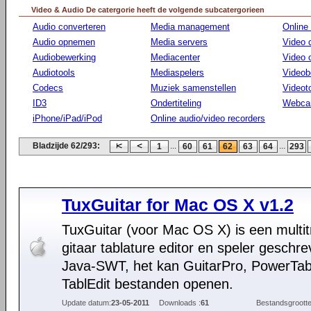
Video & Audio De catergorie heeft de volgende subcatergorieen
Audio converteren
Media management
Online
Audio opnemen
Media servers
Video 
Audiobewerking
Mediacenter
Video
Audiotools
Mediaspelers
Videob
Codecs
Muziek samenstellen
Videot
ID3
Ondertiteling
Webca
iPhone/iPad/iPod
Online audio/video recorders
Bladzijde 62/293:
...
...
1
60
61
62
63
64
293
TuxGuitar for Mac OS X v1.2
TuxGuitar (voor Mac OS X) is een multit
gitaar tablature editor en speler geschre
Java-SWT, het kan GuitarPro, PowerTa
TablEdit bestanden openen.
Update datum:
23-05-2011
Downloads :
61
Bestandsgrootte