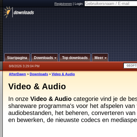
Registreren
|
Login:
Startpagina
Downloads
Top downloads
Meer
8/8/2026 3:29:04 PM
AfterDawn
>
Downloads
>
Video & Audio
Video & Audio
In onze
Video & Audio
categorie vind je de be
shareware programma's voor het afspelen van 
audiobestanden, het beheren, converteren van
en bewerken, de nieuwste codecs en mediaspe