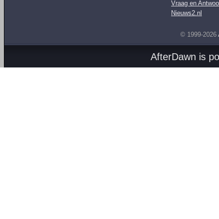
Vraag en Antwoo
Nieuws2.nl
© 1999-2026
AfterDawn is p