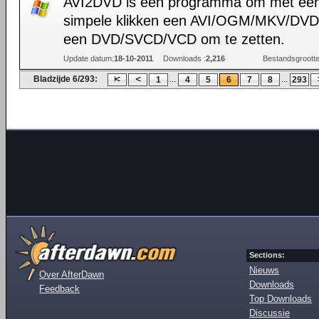
AVI2DVD is een programma om met een
simpele klikken een AVI/OGM/MKV/DVD
een DVD/SVCD/VCD om te zetten.
Update datum:
18-10-2011
Downloads :
2,216
Bestandsgrootte
Bladzijde 6/293:
...
...
1
4
5
6
7
8
293
Sections:
Nieuws
Over AfterDawn
Downloads
Feedback
Top Downloads
Discussie