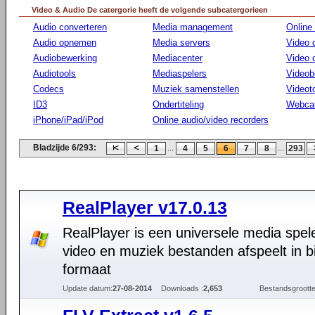
Video & Audio De catergorie heeft de volgende subcatergorieen
Audio converteren
Media management
Online
Audio opnemen
Media servers
Video 
Audiobewerking
Mediacenter
Video
Audiotools
Mediaspelers
Videob
Codecs
Muziek samenstellen
Videot
ID3
Ondertiteling
Webca
iPhone/iPad/iPod
Online audio/video recorders
Bladzijde 6/293:
...
...
1
4
5
6
7
8
293
RealPlayer v17.0.13
RealPlayer is een universele media spele
video en muziek bestanden afspeelt in bi
formaat
Update datum:
27-08-2014
Downloads :
2,653
Bestandsgrootte