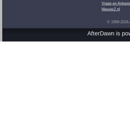
Vraag en Antwoo
Nieuws2.nl
© 1999-2026
AfterDawn is p