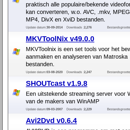
praktisch alle populaire/bekende videof
kan converteren, w.o. AVC, .mkv, MPEG
MP4, DivX en XviD bestanden.
Update datum:
30-09-2014
Downloads :
2,276
Bestandsgrootte
MKVToolNix v49.0.0
MKVToolnix is een set tools voor het be
aanmaken en analyseren van Matroska
bestanden.
Update datum:
03-08-2020
Downloads :
2,247
Bestandsgrootte
SHOUTcast v1.9.8
Een uitstekende streaming server voor
van de makers van WinAMP
Update datum:
09-03-2007
Downloads :
2,229
Bestandsgrootte
Avi2Dvd v0.6.4