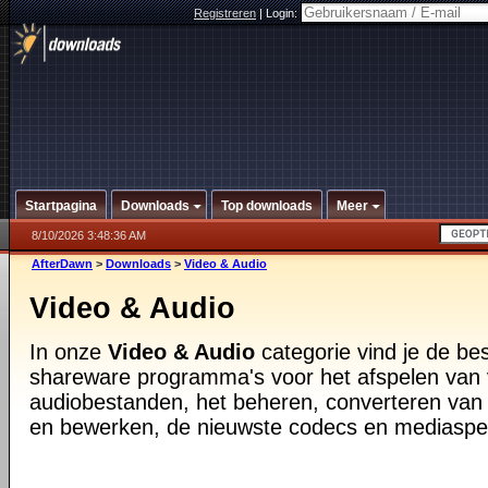
Registreren
|
Login:
Startpagina
Downloads
Top downloads
Meer
8/10/2026 3:48:36 AM
AfterDawn
>
Downloads
>
Video & Audio
Video & Audio
In onze
Video & Audio
categorie vind je de be
shareware programma's voor het afspelen van 
audiobestanden, het beheren, converteren van
en bewerken, de nieuwste codecs en mediaspe