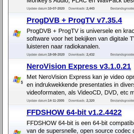
Monkey's Audio, FLAC en WavPack bes
Update datum:
10-07-2020
Downloads :
2,443
Bestandsgrootte
ProgDVB + ProgTV v7.35.4
ProgDVB + ProgTV is universele en krac
software voor het bekijken van digitale 
luisteren naar radiokanalen.
Update datum:
18-08-2020
Downloads :
2,432
Bestandsgrootte
NeroVision Express v3.1.0.21
Met NeroVision Express kan je video o
en indrukwekkende presentaties in diver
videoformaten, als VideoCD, DVD, etc 
Update datum:
14-11-2005
Downloads :
2,320
Bestandsgrootte
FFDSHOW 64-bit v1.2.4422
FFDSHOW 64-bit is een 64-bit compatibe
van de supersnelle, open source codec 