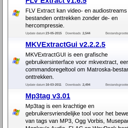
FLV Extract v1.6.5
FLV Extract kan video- en audiostreams 
bestanden onttrekken zonder de- en
hercompressie.
Update datum:
23-05-2015
Downloads :
2,544
Bestandsgrootte
MKVExtractGui v2.2.2.5
MKVExtractGUI is een grafische
gebruikersinterface voor mkvextract, ee
commandoregeltool om Matroska-besta
onttrekken.
Update datum:
16-03-2011
Downloads :
2,494
Bestandsgrootte
Mp3tag v3.01
Mp3tag is een krachtige en
gebruikersvriendelijke tool voor het bew
van tags van MP3, Ogg Vorbis, Musepa