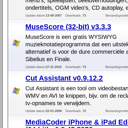
menu's, speellijsten, beeldverhoudingen,
ondertitels, OGM video's, CD autoplay, e
Update datum:
13-08-2007
Downloads :
73
Bestandsgrootte
MuseScore (32-bit) v3.3.3
MuseScore is een gratis WYSIWYG
muzieknotatieprogramma dat een uitste
alternatief is voor de dure commerciële 
Sibelius en Finale.
Update datum:
27-11-2019
Downloads :
73
Bestandsgrootte
Cut Assistant v0.9.12.2
Cut Assistant is een tool om videobesta
WMV en AVI te knippen, bijv. om de recl
tv-opnames te verwijdern.
Update datum:
22-01-2008
Downloads :
72
Bestandsgrootte
MediaCoder iPhone & iPad Edi