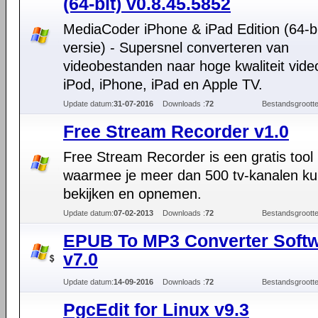
(64-bit) v0.8.45.5852
MediaCoder iPhone & iPad Edition (64-bi
versie) - Supersnel converteren van
videobestanden naar hoge kwaliteit vide
iPod, iPhone, iPad en Apple TV.
Update datum:
31-07-2016
Downloads :
72
Bestandsgrootte
Free Stream Recorder v1.0
Free Stream Recorder is een gratis tool
waarmee je meer dan 500 tv-kanalen ku
bekijken en opnemen.
Update datum:
07-02-2013
Downloads :
72
Bestandsgrootte
EPUB To MP3 Converter Soft
v7.0
Update datum:
14-09-2016
Downloads :
72
Bestandsgrootte
PgcEdit for Linux v9.3