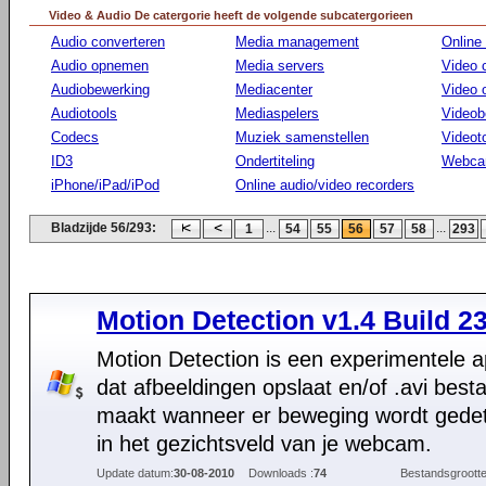
Video & Audio De catergorie heeft de volgende subcatergorieen
Audio converteren
Media management
Online
Audio opnemen
Media servers
Video 
Audiobewerking
Mediacenter
Video
Audiotools
Mediaspelers
Videob
Codecs
Muziek samenstellen
Videot
ID3
Ondertiteling
Webca
iPhone/iPad/iPod
Online audio/video recorders
Bladzijde 56/293:
...
...
1
54
55
56
57
58
293
Motion Detection v1.4 Build 23
Motion Detection is een experimentele ap
dat afbeeldingen opslaat en/of .avi bes
maakt wanneer er beweging wordt gede
in het gezichtsveld van je webcam.
Update datum:
30-08-2010
Downloads :
74
Bestandsgrootte