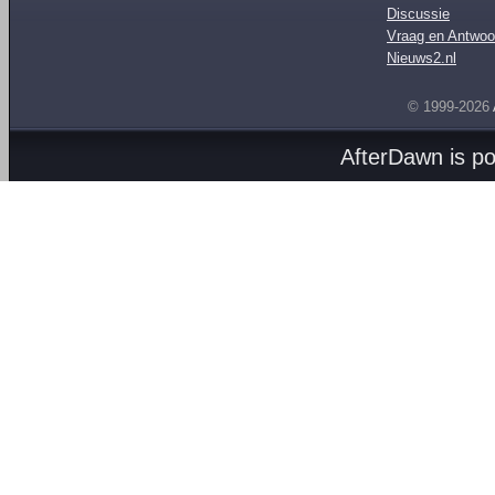
Discussie
Vraag en Antwoo
Nieuws2.nl
© 1999-2026
AfterDawn is p