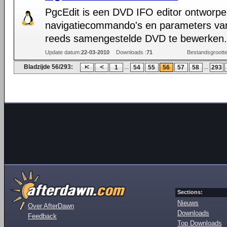
PgcEdit is een DVD IFO editor ontworp
navigatiecommando's en parameters va
reeds samengestelde DVD te bewerken.
Update datum:
22-03-2010
Downloads :
71
Bestandsgrootte
Bladzijde 56/293:
...
...
1
54
55
56
57
58
293
Sections:
Nieuws
Over AfterDawn
Downloads
Feedback
Top Downloads