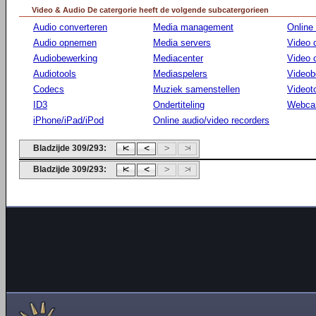
Video & Audio De catergorie heeft de volgende subcatergorieen
Audio converteren
Media management
Online
Audio opnemen
Media servers
Video 
Audiobewerking
Mediacenter
Video
Audiotools
Mediaspelers
Videob
Codecs
Muziek samenstellen
Videot
ID3
Ondertiteling
Webca
iPhone/iPad/iPod
Online audio/video recorders
Bladzijde 309/293:
Bladzijde 309/293: