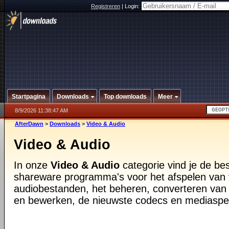
Registreren
|
Login:
Startpagina
Downloads
Top downloads
Meer
8/9/2026 11:38:47 AM
AfterDawn
>
Downloads
>
Video & Audio
Video & Audio
In onze
Video & Audio
categorie vind je de be
shareware programma's voor het afspelen van 
audiobestanden, het beheren, converteren van
en bewerken, de nieuwste codecs en mediaspe