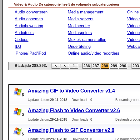
Video & Audio De catergorie heeft de volgende subcatergorieen
Audio converteren
Media management
Online
Audio opnemen
Media servers
Video 
Audiobewerking
Mediacenter
Video
Audiotools
Mediaspelers
Videob
Codecs
Muziek samenstellen
Videot
ID3
Ondertiteling
Webca
iPhone/iPad/iPod
Online audio/video recorders
Bladzijde 288/293:
...
...
1
286
287
288
289
290
293
Amazing GIF to Video Converter v1.4
Update datum:
29-11-2018
Downloads :
0
Bestandsgrootte
Amazing Flash to Video Converter v2.6
Update datum:
29-11-2018
Downloads :
0
Bestandsgrootte
Amazing Flash to GIF Converter v2.6
Update datum:
29-11-2018
Downloads :
0
Bestandsgrootte