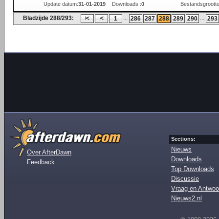
Update datum:
31-01-2019
Downloads :
0
Bestandsgrootte
Bladzijde 288/293:
...
...
1
286
287
288
289
290
293
Sections:
Nieuws
Over AfterDawn
Downloads
Feedback
Top Downloads
Discussie
Vraag en Antwoo
Nieuws2.nl