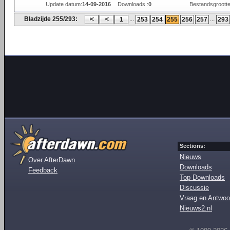
Update datum:
14-09-2016
Downloads :
0
Bestandsgrootte
Bladzijde 255/293:
...
...
1
253
254
255
256
257
293
Sections:
Nieuws
Over AfterDawn
Downloads
Feedback
Top Downloads
Discussie
Vraag en Antwoo
Nieuws2.nl