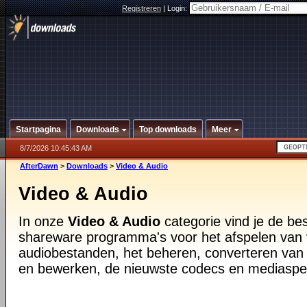
Registreren
|
Login:
Startpagina
Downloads
Top downloads
Meer
8/7/2026 10:45:43 AM
AfterDawn
>
Downloads
>
Video & Audio
Video & Audio
In onze
Video & Audio
categorie vind je de be
shareware programma's voor het afspelen van 
audiobestanden, het beheren, converteren van
en bewerken, de nieuwste codecs en mediaspe