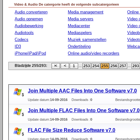
Video & Audio De catergorie heeft de volgende subcatergorieen
Audio converteren
Media management
Online
Audio opnemen
Media servers
Video 
Audiobewerking
Mediacenter
Video
Audiotools
Mediaspelers
Videob
Codecs
Muziek samenstellen
Videot
ID3
Ondertiteling
Webca
iPhone/iPad/iPod
Online audio/video recorders
Bladzijde 255/293:
...
...
1
253
254
255
256
257
293
Join Multiple AAC Files Into One Software v7.0
Update datum:
14-09-2016
Downloads :
0
Bestandsgrootte
Join Multiple FLAC Files Into One Software v7.0
Update datum:
14-09-2016
Downloads :
0
Bestandsgrootte
FLAC File Size Reduce Software v7.0
Update datum:
14-09-2016
Downloads :
0
Bestandsgrootte