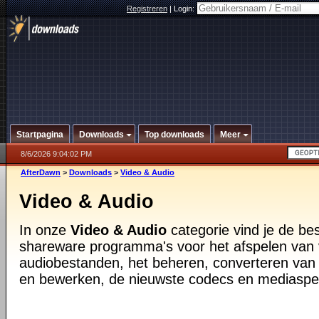
Registreren
|
Login:
Startpagina
Downloads
Top downloads
Meer
8/6/2026 9:04:02 PM
AfterDawn
>
Downloads
>
Video & Audio
Video & Audio
In onze
Video & Audio
categorie vind je de be
shareware programma's voor het afspelen van 
audiobestanden, het beheren, converteren van
en bewerken, de nieuwste codecs en mediaspe