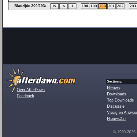
Bladzijde 200/293:
...
...
1
198
199
200
201
202
293
Sections:
Nieuws
Over AfterDawn
Downloads
Feedback
Top Downloads
Discussie
Vraag en Antwoo
Nieuws2.nl
© 1999-2026