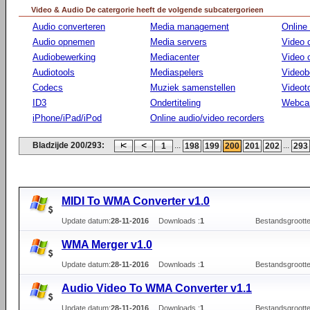
Video & Audio De catergorie heeft de volgende subcatergorieen
Audio converteren
Media management
Online
Audio opnemen
Media servers
Video 
Audiobewerking
Mediacenter
Video
Audiotools
Mediaspelers
Videob
Codecs
Muziek samenstellen
Videot
ID3
Ondertiteling
Webca
iPhone/iPad/iPod
Online audio/video recorders
Bladzijde 200/293:
...
...
1
198
199
200
201
202
293
MIDI To WMA Converter v1.0
Update datum:
28-11-2016
Downloads :
1
Bestandsgrootte
WMA Merger v1.0
Update datum:
28-11-2016
Downloads :
1
Bestandsgrootte
Audio Video To WMA Converter v1.1
Update datum:
28-11-2016
Downloads :
1
Bestandsgrootte