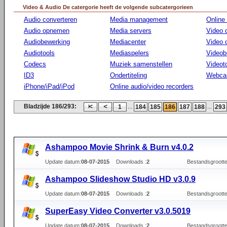
Video & Audio De catergorie heeft de volgende subcatergorieen
Audio converteren
Media management
Online
Audio opnemen
Media servers
Video 
Audiobewerking
Mediacenter
Video
Audiotools
Mediaspelers
Videob
Codecs
Muziek samenstellen
Videot
ID3
Ondertiteling
Webca
iPhone/iPad/iPod
Online audio/video recorders
Bladzijde 186/293:
...
...
1
184
185
186
187
188
293
Ashampoo Movie Shrink & Burn v4.0.2
Update datum:
08-07-2015
Downloads :
2
Bestandsgrootte
Ashampoo Slideshow Studio HD v3.0.9
Update datum:
08-07-2015
Downloads :
2
Bestandsgrootte
SuperEasy Video Converter v3.0.5019
Update datum:
08-07-2015
Downloads :
2
Bestandsgrootte