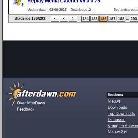
Replay Media Catcher v6.0.0.75
Update datum:
03-06-2015
Downloads :
2
Bestandsgrootte
Bladzijde 186/293:
...
...
1
184
185
186
187
188
293
Sections:
Nieuws
Over AfterDawn
Downloads
Feedback
Top Downloads
Discussie
Vraag en Antwoo
Nieuws2.nl