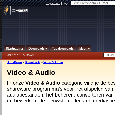
Registreren
|
Login:
Startpagina
Downloads
Top downloads
Meer
8/9/2026 11:04:56 AM
AfterDawn
>
Downloads
>
Video & Audio
Video & Audio
In onze
Video & Audio
categorie vind je de be
shareware programma's voor het afspelen van 
audiobestanden, het beheren, converteren van
en bewerken, de nieuwste codecs en mediaspe