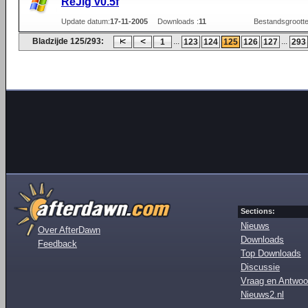
ReJig v0.5f
Update datum:
17-11-2005
Downloads :
11
Bestandsgrootte
Bladzijde 125/293:
...
...
1
123
124
125
126
127
293
Sections:
Nieuws
Over AfterDawn
Downloads
Feedback
Top Downloads
Discussie
Vraag en Antwoo
Nieuws2.nl