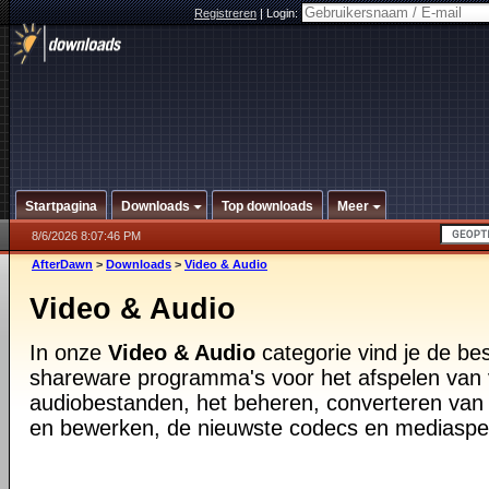
Registreren
|
Login:
Startpagina
Downloads
Top downloads
Meer
8/6/2026 8:07:46 PM
AfterDawn
>
Downloads
>
Video & Audio
Video & Audio
In onze
Video & Audio
categorie vind je de be
shareware programma's voor het afspelen van 
audiobestanden, het beheren, converteren van
en bewerken, de nieuwste codecs en mediaspe