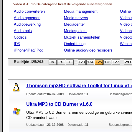
Video & Audio De catergorie heeft de volgende subcatergorieen
Audio converteren
Media management
Online
Audio opnemen
Media servers
Video 
Audiobewerking
Mediacenter
Video
Audiotools
Mediaspelers
Videob
Codecs
Muziek samenstellen
Videot
ID3
Ondertiteling
Webca
iPhone/iPad/iPod
Online audio/video recorders
Bladzijde 125/293:
...
...
1
123
124
125
126
127
293
Thomson mp3HD software Toolkit for Linux v1.
Update datum:
04-07-2009
Downloads :
11
Bestandsgrootte
Ultra MP3 to CD Burner v1.6.0
Ultra MP3 to CD Burner is een eenvoudige en gebruikersvriend
CD brandsoftware.
Update datum:
23-12-2008
Downloads :
11
Bestandsgrootte