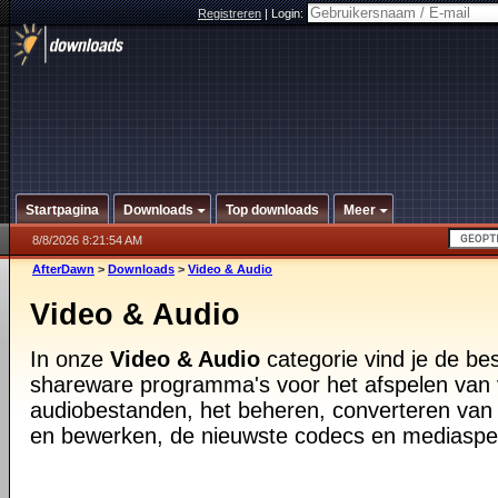
Registreren
|
Login:
Startpagina
Downloads
Top downloads
Meer
8/8/2026 8:21:54 AM
AfterDawn
>
Downloads
>
Video & Audio
Video & Audio
In onze
Video & Audio
categorie vind je de be
shareware programma's voor het afspelen van 
audiobestanden, het beheren, converteren van
en bewerken, de nieuwste codecs en mediaspe