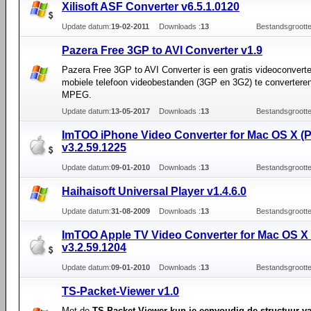
Xilisoft ASF Converter v6.5.1.0120
Update datum:
19-02-2011
Downloads :
13
Bestandsgrootte
Pazera Free 3GP to AVI Converter v1.9
Pazera Free 3GP to AVI Converter is een gratis videoconvert
mobiele telefoon videobestanden (3GP en 3G2) te converteren
MPEG.
Update datum:
13-05-2017
Downloads :
13
Bestandsgrootte
ImTOO iPhone Video Converter for Mac OS X (
v3.2.59.1225
Update datum:
09-01-2010
Downloads :
13
Bestandsgrootte
Haihaisoft Universal Player v1.4.6.0
Update datum:
31-08-2009
Downloads :
13
Bestandsgrootte
ImTOO Apple TV Video Converter for Mac OS X
v3.2.59.1204
Update datum:
09-01-2010
Downloads :
13
Bestandsgrootte
TS-Packet-Viewer v1.0
Met de
TS-Packet-Viewer kun je eenvoudig de structuur v