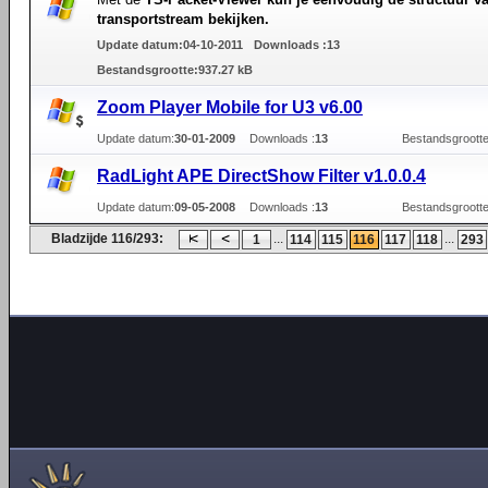
transportstream bekijken.
Update datum:
04-10-2011
Downloads :
13
Bestandsgrootte:
937.27 kB
Zoom Player Mobile for U3 v6.00
Update datum:
30-01-2009
Downloads :
13
Bestandsgrootte
RadLight APE DirectShow Filter v1.0.0.4
Update datum:
09-05-2008
Downloads :
13
Bestandsgrootte
Bladzijde 116/293:
...
...
1
114
115
116
117
118
293