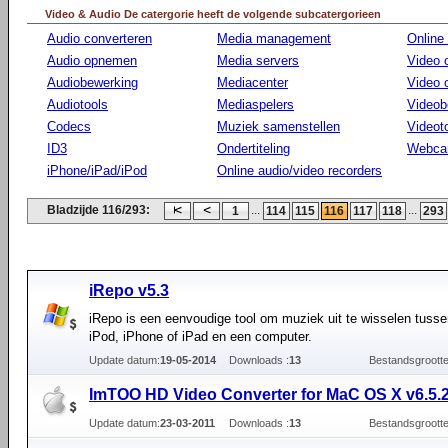
Video & Audio De catergorie heeft de volgende subcatergorieen
Audio converteren
Media management
Online
Audio opnemen
Media servers
Video 
Audiobewerking
Mediacenter
Video
Audiotools
Mediaspelers
Videob
Codecs
Muziek samenstellen
Videot
ID3
Ondertiteling
Webca
iPhone/iPad/iPod
Online audio/video recorders
Bladzijde 116/293:
...
...
1
114
115
116
117
118
293
iRepo v5.3
iRepo is een eenvoudige tool om muziek uit te wisselen tuss
iPod, iPhone of iPad en een computer.
Update datum:
19-05-2014
Downloads :
13
Bestandsgrootte
ImTOO HD Video Converter for MaC OS X v6.5.
Update datum:
23-03-2011
Downloads :
13
Bestandsgrootte