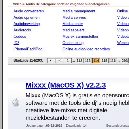
Video & Audio De catergorie heeft de volgende subcatergorieen
Audio converteren
Media management
Online
Audio opnemen
Media servers
Video 
Audiobewerking
Mediacenter
Video
Audiotools
Mediaspelers
Videob
Codecs
Muziek samenstellen
Videot
ID3
Ondertiteling
Webca
iPhone/iPad/iPod
Online audio/video recorders
Bladzijde 114/293:
...
...
1
112
113
114
115
116
293
Mixxx (MacOS X) v2.2.3
Mixxx (MacOS X) is gratis en opensour
software met de tools die dj''s nodig h
creatieve live-mixes met digitale
muziekbestanden te creëren.
Update datum:
09-12-2019
Downloads :
14
Bestandsgrootte