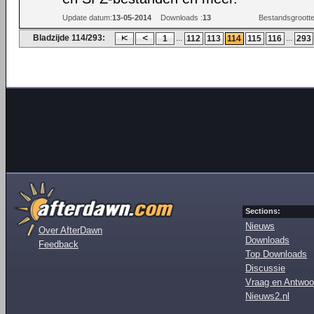
Update datum:
13-05-2014
Downloads :
13
Bestandsgrootte
Bladzijde 114/293:
...
...
1
112
113
114
115
116
293
Sections:
Nieuws
Over AfterDawn
Downloads
Feedback
Top Downloads
Discussie
Vraag en Antwoo
Nieuws2.nl