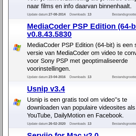
naar films en info daarvan binnenhaalt.
Update datum:
27-08-2014
Downloads :
13
Bestandsgrootte
MediaCoder PSP Edition (64-bi
v0.8.43.5830
MediaCoder PSP Edition (64-bit) is een 
versie van MediaCoder om video te con
voor Sony PSP met geoptimaliseerde
voorinstellingen.
Update datum:
23-04-2016
Downloads :
13
Bestandsgrootte
Usnip v3.4
Usnip is een gratis tool om video''s te
downloaden van populaire videosites als
YouTube, DailyMotion en Facebook.
Update datum:
26-02-2020
Downloads :
13
Bestandsgrootte
Serviio for Mac v2.0