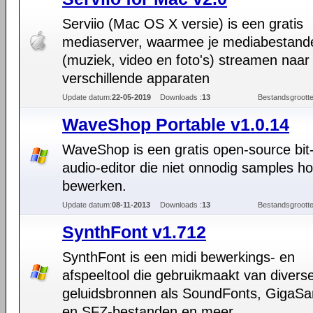
Serviio (Mac OS X versie) is een gratis
mediaserver, waarmee je mediabestand
(muziek, video en foto's) streamen naar
verschillende apparaten
Update datum:
22-05-2019
Downloads :
13
Bestandsgrootte
WaveShop Portable v1.0.14
WaveShop is een gratis open-source bit-
audio-editor die niet onnodig samples ho
bewerken.
Update datum:
08-11-2013
Downloads :
13
Bestandsgrootte
SynthFont v1.712
SynthFont is een midi bewerkings- en
afspeeltool die gebruikmaakt van divers
geluidsbronnen als SoundFonts, GigaSa
en SFZ-bestanden en meer.