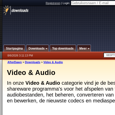
Registreren
|
Login:
Startpagina
Downloads
Top downloads
Meer
8/6/2026 3:11:13 PM
AfterDawn
>
Downloads
>
Video & Audio
Video & Audio
In onze
Video & Audio
categorie vind je de be
shareware programma's voor het afspelen van 
audiobestanden, het beheren, converteren van
en bewerken, de nieuwste codecs en mediaspe