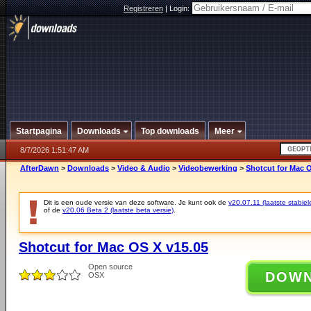
Registreren
|
Login:
Startpagina
Downloads
Top downloads
Meer
8/7/2026 1:51:47 AM
AfterDawn
>
Downloads
>
Video & Audio
>
Videobewerking
>
Shotcut for Mac O
Dit is een oude versie van deze software. Je kunt ook de
v20.07.11 (laatste stabiel
of de
v20.06 Beta 2 (laatste beta versie)
.
Shotcut for Mac OS X v15.05
Open source
DOW
OSX