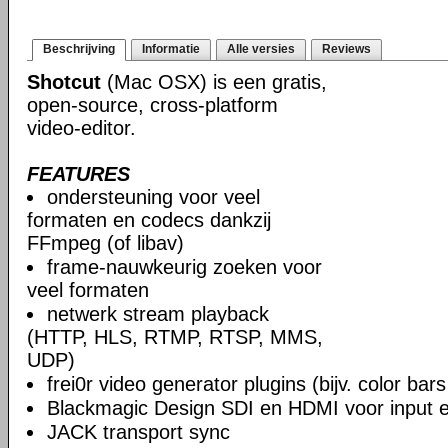
Beschrijving
Informatie
Alle versies
Reviews
Shotcut
(Mac OSX) is een gratis,
open-source, cross-platform
video-editor.
FEATURES
ondersteuning voor veel
formaten en codecs dankzij
FFmpeg (of libav)
frame-nauwkeurig zoeken voor
veel formaten
netwerk stream playback
(HTTP, HLS, RTMP, RTSP, MMS,
UDP)
frei0r video generator plugins (bijv. color ba
Blackmagic Design SDI en HDMI voor input en
JACK transport sync