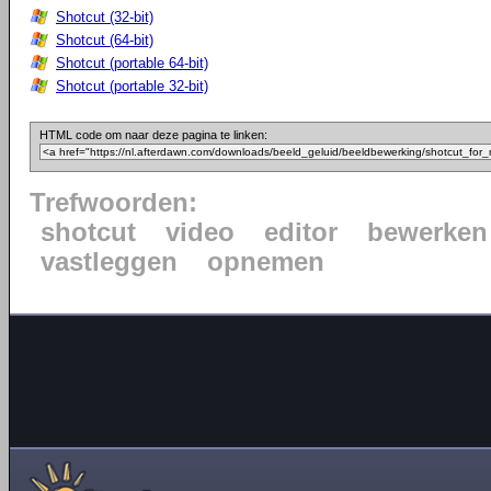
Shotcut (32-bit)
Shotcut (64-bit)
Shotcut (portable 64-bit)
Shotcut (portable 32-bit)
HTML code om naar deze pagina te linken:
Trefwoorden:
shotcut
video
editor
bewerken
vastleggen
opnemen